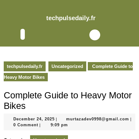
Skip
to
content
techpulsedaily.fr
Skip
to
Open
content
Button
techpulsedaily.fr
Uncategorized
Complete Guide to
Heavy Motor Bikes
Complete Guide to Heavy Motor
Bikes
December
mur
December 24, 2025
murtazadev0998@gmail.com
|
|
24,
0 Comment
9:09 pm
|
2025