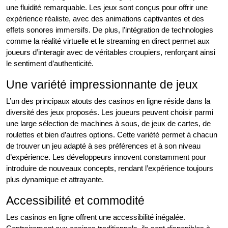
une fluidité remarquable. Les jeux sont conçus pour offrir une
expérience réaliste, avec des animations captivantes et des
effets sonores immersifs. De plus, l’intégration de technologies
comme la réalité virtuelle et le streaming en direct permet aux
joueurs d’interagir avec de véritables croupiers, renforçant ainsi
le sentiment d’authenticité.
Une variété impressionnante de jeux
L’un des principaux atouts des casinos en ligne réside dans la
diversité des jeux proposés. Les joueurs peuvent choisir parmi
une large sélection de machines à sous, de jeux de cartes, de
roulettes et bien d’autres options. Cette variété permet à chacun
de trouver un jeu adapté à ses préférences et à son niveau
d’expérience. Les développeurs innovent constamment pour
introduire de nouveaux concepts, rendant l’expérience toujours
plus dynamique et attrayante.
Accessibilité et commodité
Les casinos en ligne offrent une accessibilité inégalée.