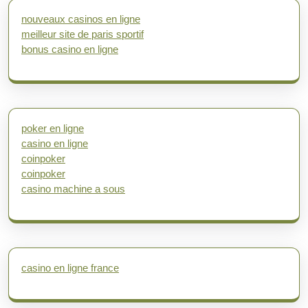
nouveaux casinos en ligne
meilleur site de paris sportif
bonus casino en ligne
poker en ligne
casino en ligne
coinpoker
coinpoker
casino machine a sous
casino en ligne france