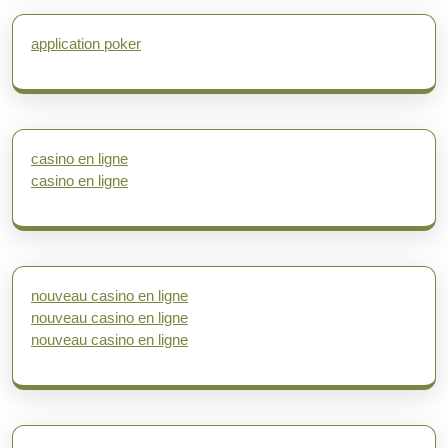
application poker
casino en ligne
casino en ligne
nouveau casino en ligne
nouveau casino en ligne
nouveau casino en ligne