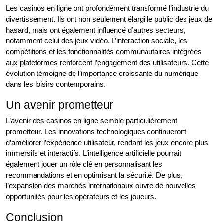
Les casinos en ligne ont profondément transformé l’industrie du
divertissement. Ils ont non seulement élargi le public des jeux de
hasard, mais ont également influencé d’autres secteurs,
notamment celui des jeux vidéo. L’interaction sociale, les
compétitions et les fonctionnalités communautaires intégrées
aux plateformes renforcent l’engagement des utilisateurs. Cette
évolution témoigne de l’importance croissante du numérique
dans les loisirs contemporains.
Un avenir prometteur
L’avenir des casinos en ligne semble particulièrement
prometteur. Les innovations technologiques continueront
d’améliorer l’expérience utilisateur, rendant les jeux encore plus
immersifs et interactifs. L’intelligence artificielle pourrait
également jouer un rôle clé en personnalisant les
recommandations et en optimisant la sécurité. De plus,
l’expansion des marchés internationaux ouvre de nouvelles
opportunités pour les opérateurs et les joueurs.
Conclusion