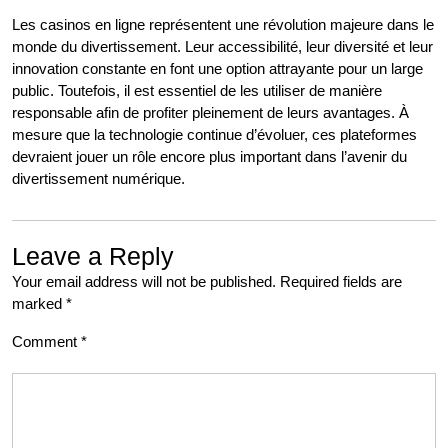
Les casinos en ligne représentent une révolution majeure dans le
monde du divertissement. Leur accessibilité, leur diversité et leur
innovation constante en font une option attrayante pour un large
public. Toutefois, il est essentiel de les utiliser de manière
responsable afin de profiter pleinement de leurs avantages. À
mesure que la technologie continue d’évoluer, ces plateformes
devraient jouer un rôle encore plus important dans l’avenir du
divertissement numérique.
Leave a Reply
Your email address will not be published.
Required fields are
marked
*
Comment
*