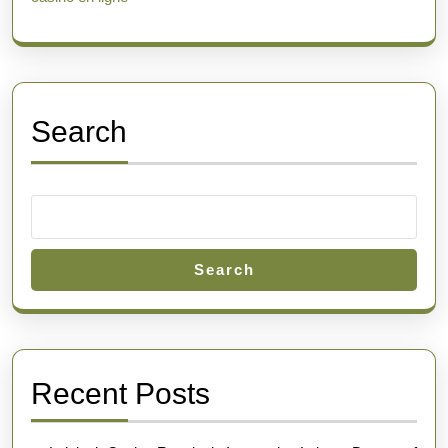
Search
Search
Recent Posts