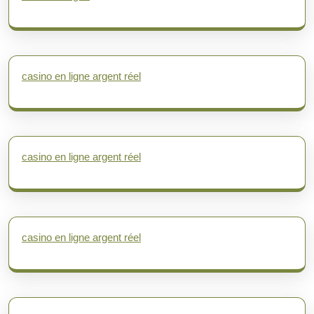
casino en ligne argent réel
casino en ligne argent réel
casino en ligne argent réel