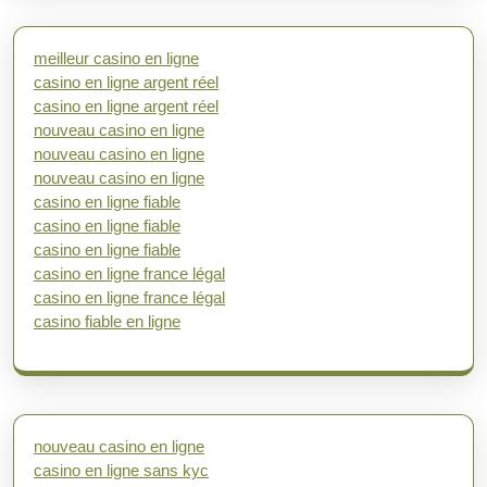
meilleur casino en ligne
casino en ligne argent réel
casino en ligne argent réel
nouveau casino en ligne
nouveau casino en ligne
nouveau casino en ligne
casino en ligne fiable
casino en ligne fiable
casino en ligne fiable
casino en ligne france légal
casino en ligne france légal
casino fiable en ligne
nouveau casino en ligne
casino en ligne sans kyc