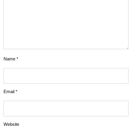
Name
*
Email
*
Website