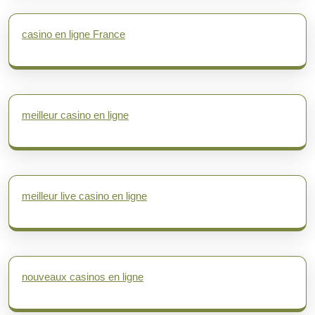
casino en ligne France
meilleur casino en ligne
meilleur live casino en ligne
nouveaux casinos en ligne