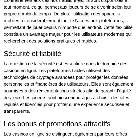
Contrairement aux casinos traditionnels, ils sont disponibles à
tout moment, ce qui permet aux joueurs de se divertir selon leur
propre emploi du temps. De plus, l’utilisation des appareils
mobiles a considérablement facilité l’accès aux plateformes,
permettant de jouer depuis n’importe quel endroit. Cette flexibilité
constitue un avantage majeur pour les utilisateurs modernes qui
recherchent des solutions pratiques et rapides.
Sécurité et fiabilité
La question de la sécurité est essentielle dans le domaine des
casinos en ligne. Les plateformes fiables utilisent des
technologies de cryptage avancées pour protéger les données
personnelles et financières des utilisateurs. Elles sont également
soumises à des réglementations strictes afin de garantir l’équité
des jeux. Les joueurs sont ainsi encouragés à choisir des sites
réputés et licenciés pour profiter d’une expérience sécurisée et
transparente.
Les bonus et promotions attractifs
Les casinos en ligne se distinguent également par leurs offres