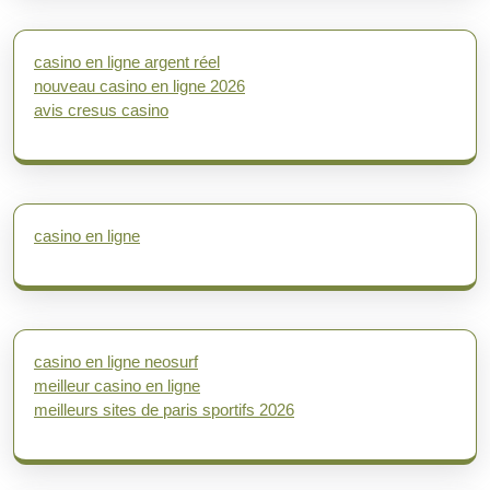
casino en ligne argent réel
nouveau casino en ligne 2026
avis cresus casino
casino en ligne
casino en ligne neosurf
meilleur casino en ligne
meilleurs sites de paris sportifs 2026