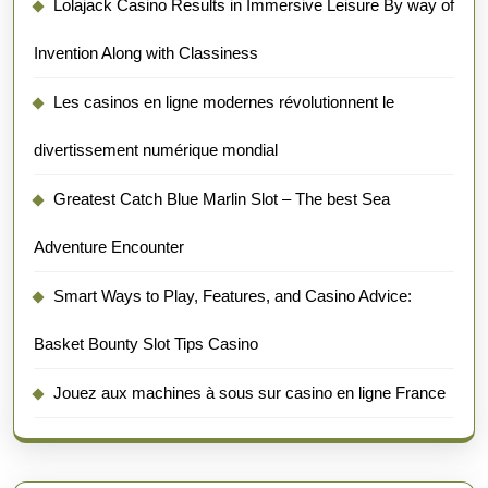
Lolajack Casino Results in Immersive Leisure By way of
Invention Along with Classiness
Les casinos en ligne modernes révolutionnent le
divertissement numérique mondial
Greatest Catch Blue Marlin Slot – The best Sea
Adventure Encounter
Smart Ways to Play, Features, and Casino Advice:
Basket Bounty Slot Tips Casino
Jouez aux machines à sous sur casino en ligne France