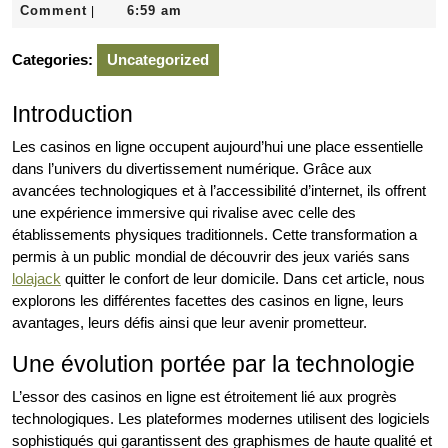
3,
Comment
6:59 am
|
2026
Categories:
Uncategorized
Introduction
Les casinos en ligne occupent aujourd’hui une place essentielle
dans l’univers du divertissement numérique. Grâce aux
avancées technologiques et à l’accessibilité d’internet, ils offrent
une expérience immersive qui rivalise avec celle des
établissements physiques traditionnels. Cette transformation a
permis à un public mondial de découvrir des jeux variés sans
lolajack
quitter le confort de leur domicile. Dans cet article, nous
explorons les différentes facettes des casinos en ligne, leurs
avantages, leurs défis ainsi que leur avenir prometteur.
Une évolution portée par la technologie
L’essor des casinos en ligne est étroitement lié aux progrès
technologiques. Les plateformes modernes utilisent des logiciels
sophistiqués qui garantissent des graphismes de haute qualité et